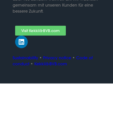
gemeinsam mit unseren Kunden für eine
bessere Zukunft.
Visit Kekkilä-BVB.com
Sustainability
•
Privacy notice
•
Code of
conduct
•
Kekkilä-BVB.com