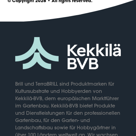
© Copyright 2026 • All rights reserved.
Brill und TerraBRILL sind Produktmarken für
Kultursubstrate und Hobbyerden von
Kekkilä-BVB, dem europäischen Marktführer
im Gartenbau. Kekkilä-BVB bietet Produkte
und Dienstleistungen für den professionellen
Gartenbau, für den Garten- und
Landschaftsbau sowie für Hobbygärtner in
über 100 Ländern weltweit an. Wir wachsen